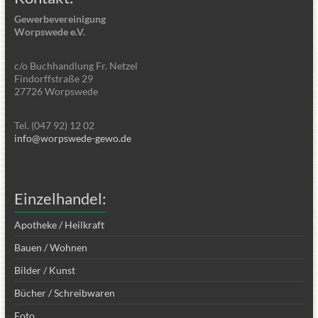
Gewerbevereinigung
Worpswede e.V.
c/o Buchhandlung Fr. Netzel
Findorffstraße 29
27726 Worpswede
Tel. (047 92) 12 02
info@worpswede-gewo.de
Einzelhandel:
Apotheke / Heilkraft
Bauen / Wohnen
Bilder / Kunst
Bücher / Schreibwaren
Foto