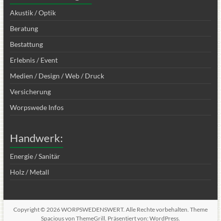
Akustik / Optik
Beratung
Bestattung
Erlebnis / Event
Medien / Design / Web / Druck
Versicherung
Worpswede Infos
Handwerk:
Energie / Sanitär
Holz / Metall
Copyright © 2026
WORPSWEDENSWERT
. Alle Rechte vorbehalten. Theme
Spacious
von ThemeGrill. Präsentiert von:
WordPress
.