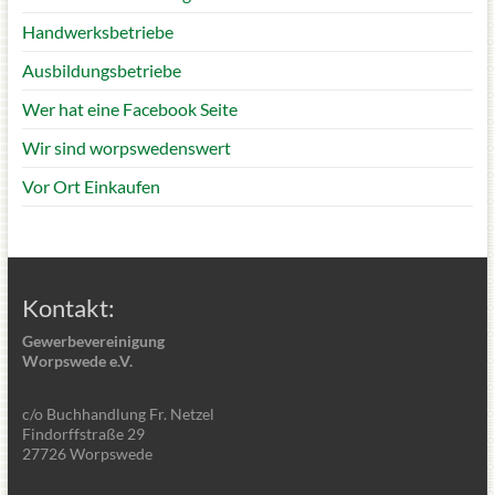
Handwerksbetriebe
Ausbildungsbetriebe
Wer hat eine Facebook Seite
Wir sind worpswedenswert
Vor Ort Einkaufen
Kontakt:
Gewerbevereinigung
Worpswede e.V.
c/o Buchhandlung Fr. Netzel
Findorffstraße 29
27726 Worpswede