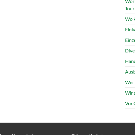
Worp
Tour
Wo k
Eink
Einz
Dive
Hand
Ausb
Wer 
Wir 
Vor 