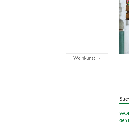
Weinkunst
→
Such
WOR
den 